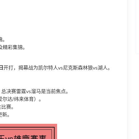
锦。
放及精彩集锦。
日
开打，揭幕战为凯尔特人vs尼克斯森林狼vs湖人。
总决赛雷霆vs溜马是当前焦点。
爱尔达/纬来体育）。
往比赛。
更新。