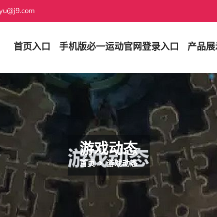
iyu@j9.com
首页入口
手机版必一运动官网登录入口
产品展
游戏动态
首页
游戏动态