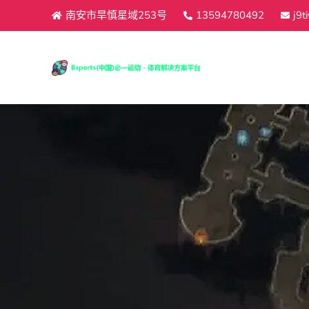
南安市旱慎星域253号
13594780492
j9t