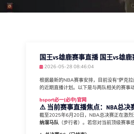
国王vs雄鹿赛事直播 国王vs雄
2026-05-28 08:46:04
根据最新的NBA赛事安排，目前没有“萨克拉门托
的近期直播计划。以下是与两队相关的赛事
bsport必一(必中)官网
⚠️
当前赛事直播焦点：NBA总决
截至2025年6月20日，NBA总决赛正在激
纳溜马队
（步行者）。若您对当前顶级赛事