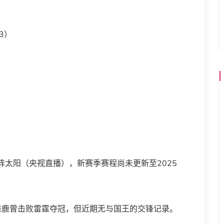
3）
阵太阳（央视直播），新赛季赛程尚未更新至2025
中，雄鹿曾击败雷霆夺冠，但近期无与国王的交锋记录。