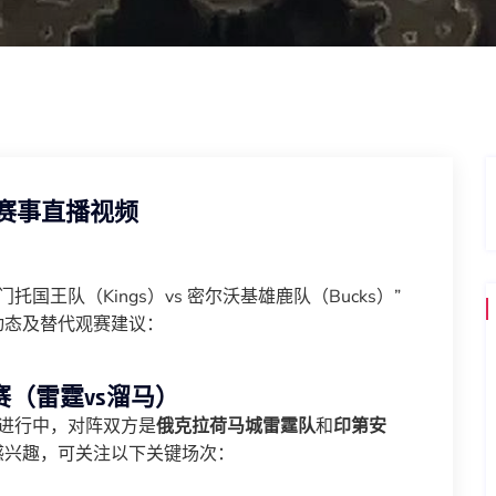
鹿赛事直播视频
国王队（Kings）vs 密尔沃基雄鹿队（Bucks）”
动态及替代观赛建议：
赛（雷霆vs溜马）
烈进行中，对阵双方是
俄克拉荷马城雷霆队
和
印第安
感兴趣，可关注以下关键场次：