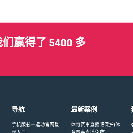
赢得了 5400 多
导航
最新案例
手机版必一运动官网登
体育赛事直播吧保护(体
录入口
育赛事直播免费)