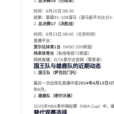
1.
总决赛G6（已结束）
时间：6月20日 08:30
结果：雷霆91-108溜马（溜马扳平大比分3-
2.
总决赛G7（决胜战）
时间：6月23日 08:00（北京时间）
直播平台：
爱尔达体育1台
（MOD 200频道）
纬来体育台
（有线电视72频道）
网络直播：ELTA爱尔达官网（需登录）
国王队与雄鹿队的近期动态
1.
国王队（萨克拉门托）
最近一次出现在直播中是
2024年4月13日
对
年6月。
2.
雄鹿队（密尔沃基）
2025年NBA季中锦标赛（NBA Cup）
替代观赛选择