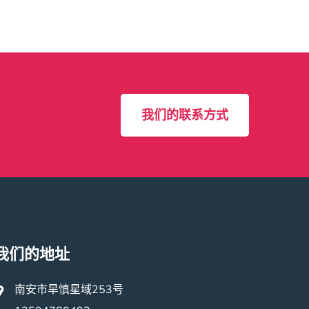
我们的联系方式
我们的地址
南安市旱慎星域253号